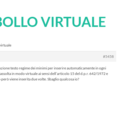
 BOLLO VIRTUALE
virtuale
#5458
nzione testo regime dei minimi per inserire automaticamente in ogni
 assolta in modo virtuale ai sensi dell’articolo 15 del d.p.r. 642/1972 e
erò viene inserita due volte. Sbaglio qualcosa io?