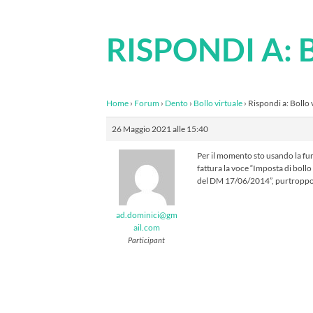
RISPONDI A:
Home
›
Forum
›
Dento
›
Bollo virtuale
›
Rispondi a: Bollo 
26 Maggio 2021 alle 15:40
Per il momento sto usando la fu
fattura la voce “Imposta di bollo
del DM 17/06/2014”, purtroppo p
ad.dominici@gm
ail.com
Participant