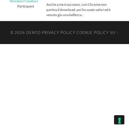
Vincenzo Casaburi
Anche a me è successo, con Chrome non
Participant
partiva il download, poi ho usato safari ed è
venuto giù una bellezza…
© 2026
DENTO
PRIVACY POLICY
COOKIE POLICY
SU ↑