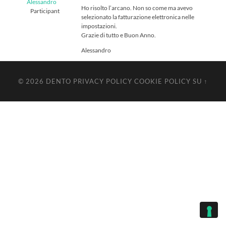
Alessandro
Ho risolto l’arcano. Non so come ma avevo
Participant
selezionato la fatturazione elettronica nelle
impostazioni.
Grazie di tutto e Buon Anno.
Alessandro
© 2026
DENTO
PRIVACY POLICY
COOKIE POLICY
SU ↑