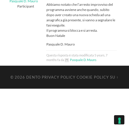
Pasquale D. Mauro
Abbiamo notato che l’arresto improvviso del
Participant
programma avviene anche quando, subito
dopo aver creato una nuova scheda ad una
anagrafica già presente, si vanno a segnalare le
fasi eseguite.
Il programma si blocca e si arresta.
Buon Natale
Pasquale D. Mauro
Questa risposta è stata modificata 5 years, 7
months fa da
Pasquale D. Mauro
.
© 2026
DENTO
PRIVACY POLICY
COOKIE POLICY
SU ↑