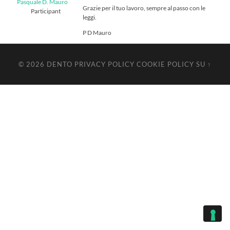
Pasquale D. Mauro
Grazie per il tuo lavoro, sempre al passo con le
Participant
leggi.
P D Mauro
© 2026
DENTO
PRIVACY POLICY
COOKIE POLICY
SU ↑