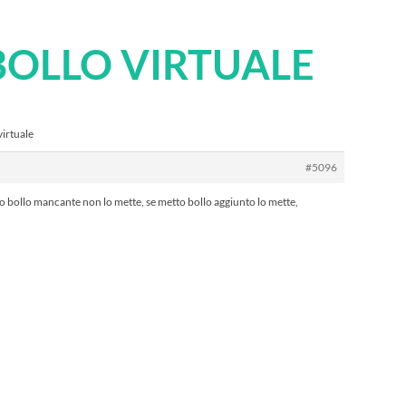
 BOLLO VIRTUALE
virtuale
#5096
o bollo mancante non lo mette, se metto bollo aggiunto lo mette,