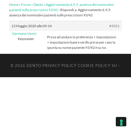
Home
›
Forum
›
Dento
›
Aggiornamento 6,9,5: assenza dei nominativi
pazienti sulle prescrizioni 93/42
›
Rispondi a: Aggiornamento 6,9,5:
assenza dei nominativi pazienti sulle prescrizioni 93/42
13 Maggio 2020 alle 09:14
#5021
Germano Usoni
Prova ad andare in preferenze > impostazioni
Keymaster
> impostazioni base e verificare se per caso la
spunta su nome paziente 93/42 è su no.
© 2026
DENTO
PRIVACY POLICY
COOKIE POLICY
SU ↑