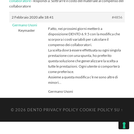
collaboratore
›
Rispondi a: Sottrarre il costo del materiale al compenso del
collaboratore
2 Febbraio 2020 alle 18:41
#4856
Germano Usoni
Fatto, nei prossimi giorni metterò a
Keymaster
disposizione DENTO 6.9.5 con la modifica che
scorpora i costi variabili per calcolare il
compenso dei collaboratori.
La scelta dovrà essere effettuata su ogni singola
prestazione con una spunta, ho preferito
questa soluzione che generalizzare la scelta a
tutte le prestazioni. Ogni utente si comporterà
come preferisce.
Assieme a questa modifica c’è ne sono altre di
minori…
Germano Usoni
© 2026
DENTO
PRIVACY POLICY
COOKIE POLICY
SU ↑