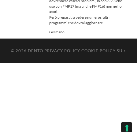
dovrebbero esserci problemi, io con 6.9.3 che
uso con FMP17 (ma anche FMP16) non ne ho
avuti.
Però preparati a vedere numerosi altri
programmi che dovrai aggiornare….
Germano
© 2026
DENTO
PRIVACY POLICY
COOKIE POLICY
SU ↑