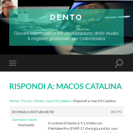
DENTO
Giovani odontoiatri e informatizzazione dello studio:
Il migliore gestionale per l'odontoiatra
Attiva/
Attiva/disattiva
il
il
campo
menu
di
sui
ricerca
RISPONDI A: MACOS CATALINA
dispositivi
mobili
Home
›
Forum
›
Dento
›
macOS Catalina
›
Rispondi a: macOS Catalina
30 Ottobre 2019 alle 08:58
#4770
Germano Usoni
Il runtime di Dento 6.9.1 è fatto con
Keymaster
FileMakerPro (FMP) 17 che è già a 64 bit, non