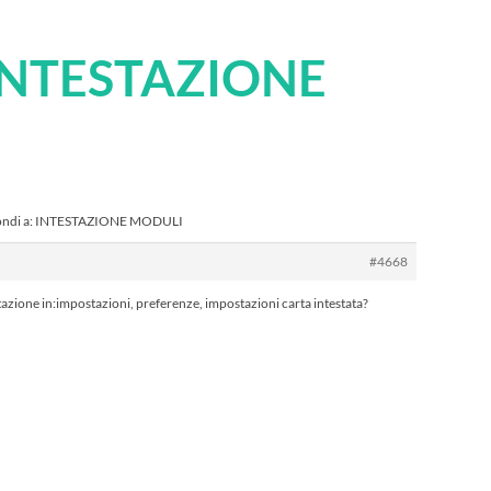
 INTESTAZIONE
ondi a: INTESTAZIONE MODULI
#4668
tazione in:impostazioni, preferenze, impostazioni carta intestata?