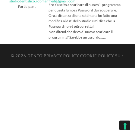
studiodentistico.robmanfredi@gmail.com
Ero riuscito a scaricare di nuovo il programma
Participant
per questa famosa Password da recuperare.
Ora a distanza di una settimana ho fatto una
modifica ai dati dello studio e mi dice che la
Password non è più corretta!
Non ditemi che devo di nuovo scaricare il
programma? Sarebbe un assurdo……
© 2026
DENTO
PRIVACY POLICY
COOKIE POLICY
SU ↑