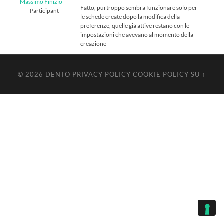
Massimo Finizio
Fatto, purtroppo sembra funzionare solo per
Participant
le schede create dopo la modifica della
preferenze, quelle già attive restano con le
impostazioni che avevano al momento della
creazione
© 2026
DENTO
PRIVACY POLICY
COOKIE POLICY
SU ↑