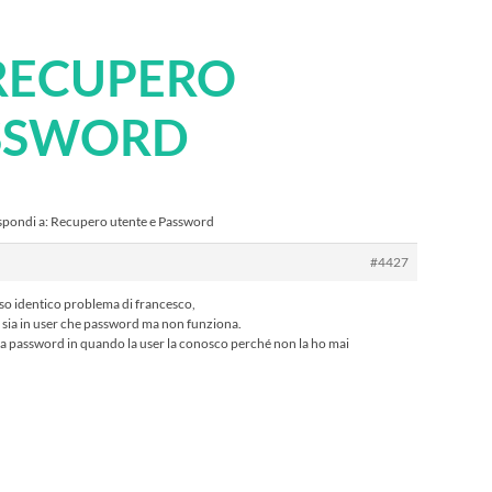
 RECUPERO
ASSWORD
spondi a: Recupero utente e Password
#4427
so identico problema di francesco,
 sia in user che password ma non funziona.
la password in quando la user la conosco perché non la ho mai