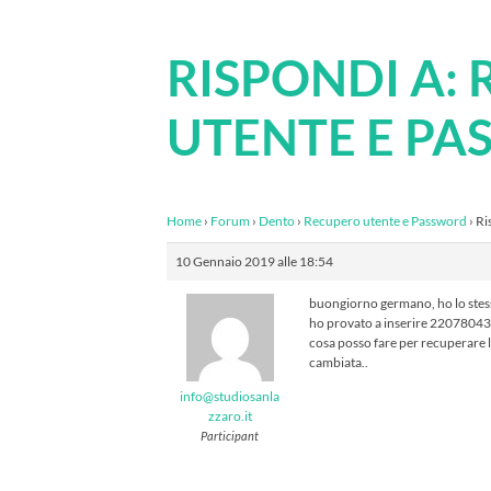
RISPONDI A:
UTENTE E P
Home
›
Forum
›
Dento
›
Recupero utente e Password
›
Ri
10 Gennaio 2019 alle 18:54
buongiorno germano, ho lo stes
ho provato a inserire 22078043
cosa posso fare per recuperare 
cambiata..
info@studiosanla
zzaro.it
Participant