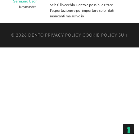
Germano Usoni
Se hai il vecchio Dento è possibile rifare
Keymaster
l’esportazione e poi importare solo i dati
mancanti ma servo io
© 2026
DENTO
PRIVACY POLICY
COOKIE POLICY
SU ↑