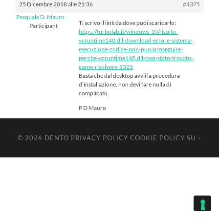
25 Dicembre 2018 alle 21:36
#4375
Pasquale D. Mauro
Ti scrivo il link da dove puoi scaricarlo:
Participant
https://turbolab.it/windows-10/risolto-
vcruntime140.dll-download-errore-sistema-
esecuzione-codice-non-puo-proseguire-
perche-vcruntime140.dll-non-stato-trovato-
come-risolvere-1325
Basta che dal desktop avvii la procedura
d’installazione, non devi fare nulla di
complicato.
P D Mauro
© 2026
DENTO
PRIVACY POLICY
COOKIE POLICY
SU ↑