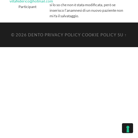
villafederico@hotmail.com
si lo so che non è stata modificata, però se
Participant
inserisco l’anamnesi di un nuovo paziente non
mi fa il salvataggio.
© 2026
DENTO
PRIVACY POLICY
COOKIE POLICY
SU ↑