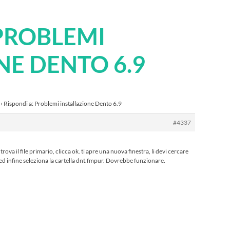
 PROBLEMI
NE DENTO 6.9
›
Rispondi a: Problemi installazione Dento 6.9
#4337
trova il file primario, clicca ok. ti apre una nuova finestra, li devi cercare
a ed infine seleziona la cartella dnt.fmpur. Dovrebbe funzionare.