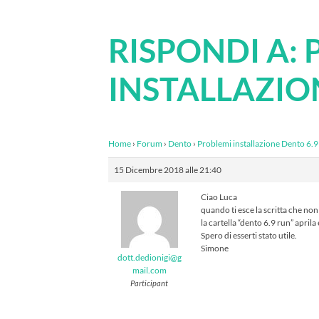
RISPONDI A:
INSTALLAZIO
Home
›
Forum
›
Dento
›
Problemi installazione Dento 6.9
15 Dicembre 2018 alle 21:40
Ciao Luca
quando ti esce la scritta che non 
la cartella “dento 6.9 run” april
Spero di esserti stato utile.
Simone
dott.dedionigi@g
mail.com
Participant