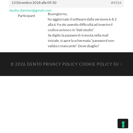
13 Dicembre 2018 alle 09:30
#4316
studio.damiani@gmail.com
Buongiorno,
Participant
ho aggiornato il software dalla versione 6.8.2
alla 6.9 e sto avendo difficoltà ad inserire il
codice univoco in “dati studio”.
Se digito la password ricevuta nella mail
iniziale, si apre la schermata “password non
valida o mancante”. Dove sbaglio?
© 2026
DENTO
PRIVACY POLICY
COOKIE POLICY
SU ↑