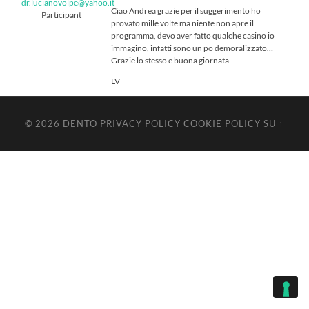
dr.lucianovolpe@yahoo.it
Ciao Andrea grazie per il suggerimento ho
Participant
provato mille volte ma niente non apre il
programma, devo aver fatto qualche casino io
immagino, infatti sono un po demoralizzato…
Grazie lo stesso e buona giornata
LV
© 2026
DENTO
PRIVACY POLICY
COOKIE POLICY
SU ↑