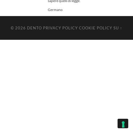
sapere quelli di legge.
Germano
© 2026
DENTO
PRIVACY POLICY
COOKIE POLICY
SU ↑