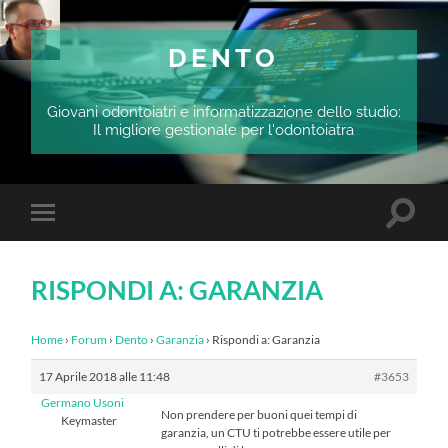
DENTO
Giovani odontoiatri e informatizzazione dello studio:
Il migliore gestionale per l'odontoiatra
Attiva/
Attiva/disattiva
il
il
campo
menu
di
sui
ricerca
RISPONDI A: GARANZIA
dispositivi
mobili
Home
›
Forum
›
Dento
›
Garanzia
›
Rispondi a: Garanzia
17 Aprile 2018 alle 11:48
#3653
Germano Usoni
Non prendere per buoni quei tempi di
Keymaster
garanzia, un CTU ti potrebbe essere utile per