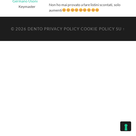
Germano Usoni
Non ho mai provato a fare listini scontati, solo
Keymaster
aumenti
© 2026
DENTO
PRIVACY POLICY
COOKIE POLICY
SU ↑