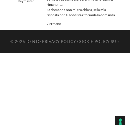
Keymaster
rimanente.
La domanda non mi era chiara, se la mia
risposta non ti soddisfa riformula la domanda.
Germano
© 2026
DENTO
PRIVACY POLICY
COOKIE POLICY
SU ↑