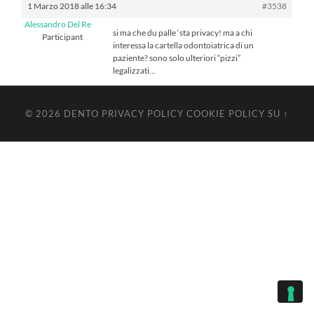
1 Marzo 2018 alle 16:34
#3538
Alessandro Del Re
si ma che du palle ‘sta privacy! ma a chi
Participant
interessa la cartella odontoiatrica di un
paziente? sono solo ulteriori “pizzi”
legalizzati…
© 2026
DENTO
PRIVACY POLICY
COOKIE POLICY
SU ↑