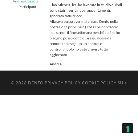
Andrea Cazzola
Ciao Michela, ieri ho lavorato in studio quindi
Participant
sono stati inseriti nuovi appuntamenti,
generato fatture ecc
Alla sera senza aver mai chiuso Dento nella
postazione principale ( cosa che non faccio
mai se non il fine settimana perché così se ho
bisogno posso controllare qualcosa da
remoto) ho eseguito un backup e
controllandolo ho visto che era tutto
aggiornato.
Andrea
© 2026
DENTO
PRIVACY POLICY
COOKIE POLICY
SU ↑