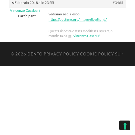
6 Febbraio 2018 alle 23:55
#3465
Vincenzo Casaburi
vediamo se ci riesco
Participant
https://postimg.org/image/6by6tojjd/
Questa risposta è stata modificata 8 years, 6
months fa da
Vincenzo Casaburi
.
© 2026
DENTO
PRIVACY POLICY
COOKIE POLICY
SU ↑