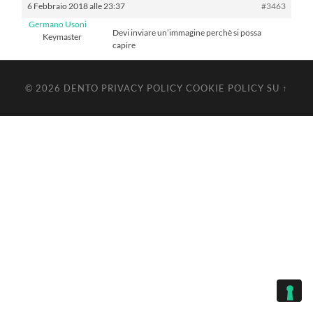
6 Febbraio 2018 alle 23:37
#3463
Germano Usoni
Devi inviare un’immagine perchè si possa
Keymaster
capire
© 2026
DENTO
PRIVACY POLICY
COOKIE POLICY
SU ↑