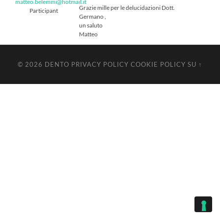
matteo.belemmi@hotmail.it
Grazie mille per le delucidazioni Dott.
Participant
Germano ,
un saluto
Matteo
© 2026
DENTO
PRIVACY POLICY
COOKIE POLICY
SU ↑