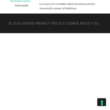
Germano Usoni
La ricerca in contatto attivo funziona anche
Keymaster
inserendo numeri di telefono.
© 2026
DENTO
PRIVACY POLICY
COOKIE POLICY
SU ↑