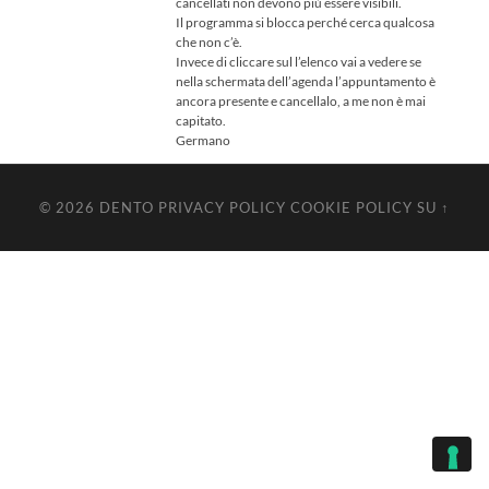
cancellati non devono più essere visibili.
Il programma si blocca perché cerca qualcosa
che non c’è.
Invece di cliccare sul l’elenco vai a vedere se
nella schermata dell’agenda l’appuntamento è
ancora presente e cancellalo, a me non è mai
capitato.
Germano
© 2026
DENTO
PRIVACY POLICY
COOKIE POLICY
SU ↑