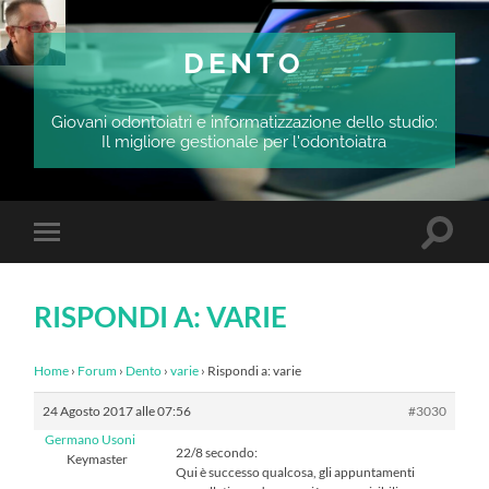
DENTO
Giovani odontoiatri e informatizzazione dello studio:
Il migliore gestionale per l'odontoiatra
Attiva/
Attiva/disattiva
il
il
campo
menu
di
sui
ricerca
RISPONDI A: VARIE
dispositivi
mobili
Home
›
Forum
›
Dento
›
varie
›
Rispondi a: varie
24 Agosto 2017 alle 07:56
#3030
Germano Usoni
22/8 secondo:
Keymaster
Qui è successo qualcosa, gli appuntamenti