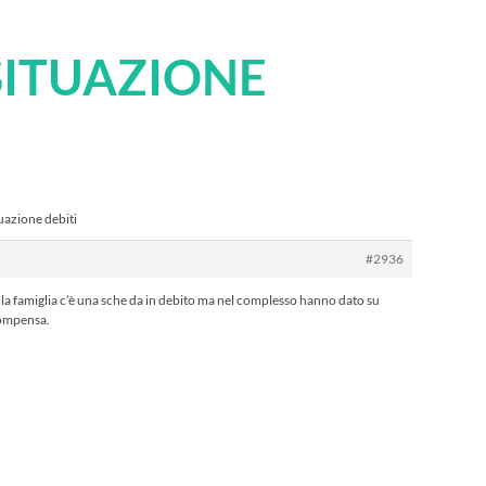
SITUAZIONE
tuazione debiti
#2936
nella famiglia c’è una sche da in debito ma nel complesso hanno dato su
 compensa.