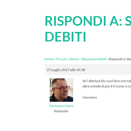
RISPONDI A: 
DEBITI
Home
›
Forum
›
Dento
›
Situazione debiti
›
Rispondi a: Si
27 Luglio 2017 alle 19:38
Se l’allerta è blu vuol dire che 
altre schede di più è il conto si
Germano
Germano Usoni
Keymaster