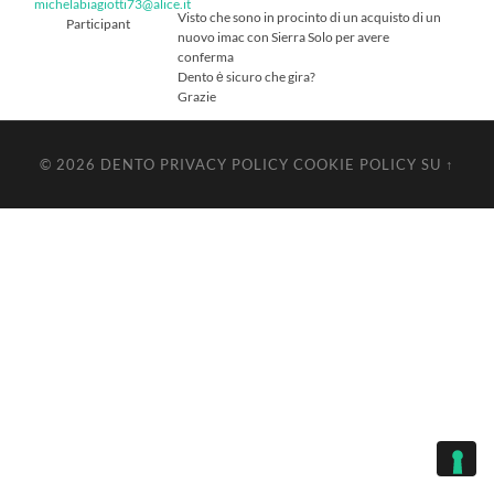
michelabiagiotti73@alice.it
Visto che sono in procinto di un acquisto di un
Participant
nuovo imac con Sierra Solo per avere
conferma
Dento ė sicuro che gira?
Grazie
© 2026
DENTO
PRIVACY POLICY
COOKIE POLICY
SU ↑