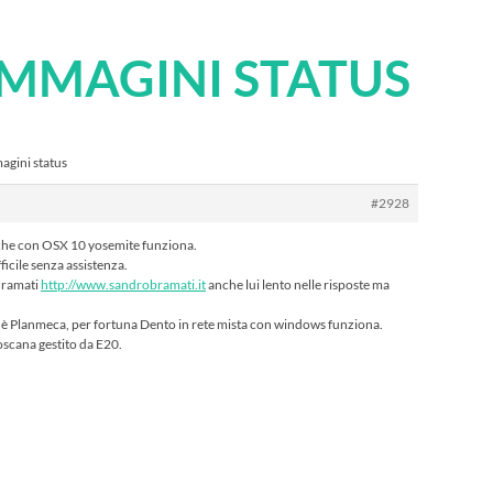
 IMMAGINI STATUS
agini status
#2928
che con OSX 10 yosemite funziona.
ficile senza assistenza.
Bramati
http://www.sandrobramati.it
anche lui lento nelle risposte ma
 è Planmeca, per fortuna Dento in rete mista con windows funziona.
toscana gestito da E20.