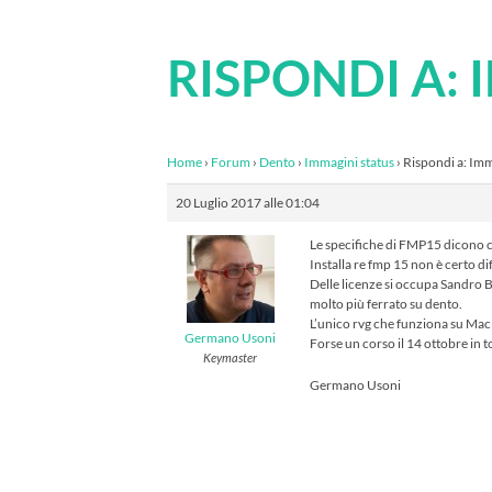
RISPONDI A:
Home
›
Forum
›
Dento
›
Immagini status
›
Rispondi a: Imm
20 Luglio 2017 alle 01:04
Le specifiche di FMP15 dicono 
Installa re fmp 15 non è certo dif
Delle licenze si occupa Sandro 
molto più ferrato su dento.
L’unico rvg che funziona su Mac
Germano Usoni
Forse un corso il 14 ottobre in 
Keymaster
Germano Usoni