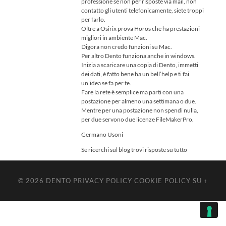
professione se non per risposte via mail, non
contatto gli utenti telefonicamente, siete troppi
per farlo.
Oltre a Osirix prova Horos che ha prestazioni
migliori in ambiente Mac.
Digora non credo funzioni su Mac.
Per altro Dento funziona anche in windows.
Inizia a scaricare una copia di Dento, immetti
dei dati, è fatto bene ha un bell’help e ti fai
un’idea se fa per te.
Fare la rete è semplice ma parti con una
postazione per almeno una settimana o due.
Mentre per una postazione non spendi nulla,
per due servono due licenze FileMakerPro.
Germano Usoni
Se ricerchi sul blog trovi risposte su tutto
© 2026
DENTO
PRIVACY POLICY
COOKIE POLICY
SU ↑