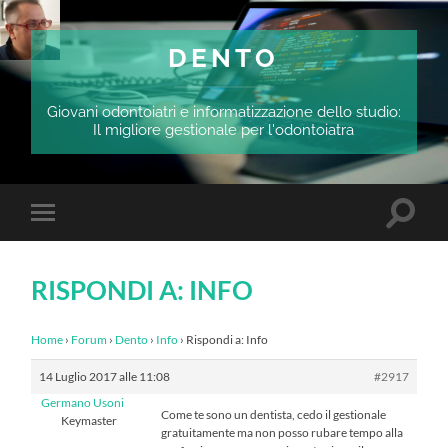
DENTO
Giovani odontoiatri e informatizzazione dello studio:
Il migliore gestionale per l'odontoiatra
Attiva/
Attiva/disattiva
il
il
campo
menu
di
sui
ricerca
RISPONDI A: INFO
dispositivi
mobili
Home
›
Forum
›
Dento
›
Info
›
Rispondi a: Info
14 Luglio 2017 alle 11:08
#2917
Germano Usoni
Come te sono un dentista, cedo il gestionale
Keymaster
gratuitamente ma non posso rubare tempo alla