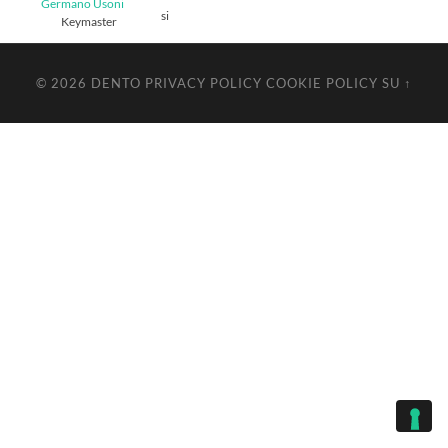
Germano Usoni
si
Keymaster
© 2026
DENTO
PRIVACY POLICY
COOKIE POLICY
SU ↑