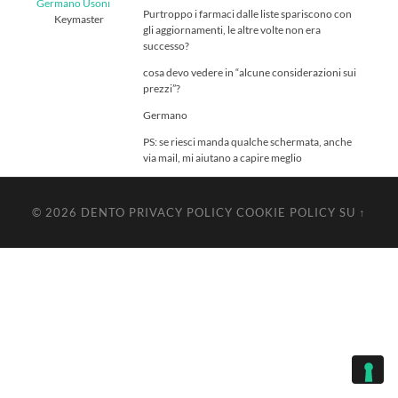
Germano Usoni
Purtroppo i farmaci dalle liste spariscono con
Keymaster
gli aggiornamenti, le altre volte non era
successo?
cosa devo vedere in “alcune considerazioni sui
prezzi”?
Germano
PS: se riesci manda qualche schermata, anche
via mail, mi aiutano a capire meglio
© 2026
DENTO
PRIVACY POLICY
COOKIE POLICY
SU ↑