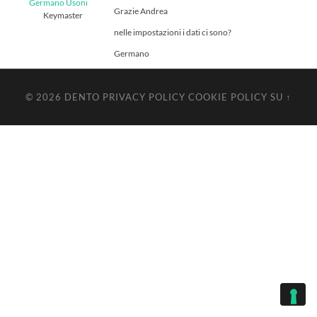
Germano Usoni
Grazie Andrea
Keymaster
nelle impostazioni i dati ci sono?
Germano
© 2026
DENTO
PRIVACY POLICY
COOKIE POLICY
SU ↑