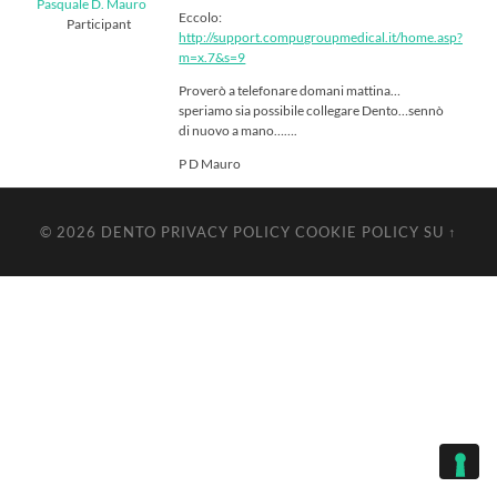
Pasquale D. Mauro
Eccolo:
Participant
http://support.compugroupmedical.it/home.asp?
m=x.7&s=9
Proverò a telefonare domani mattina…
speriamo sia possibile collegare Dento…sennò
di nuovo a mano…….
P D Mauro
© 2026
DENTO
PRIVACY POLICY
COOKIE POLICY
SU ↑