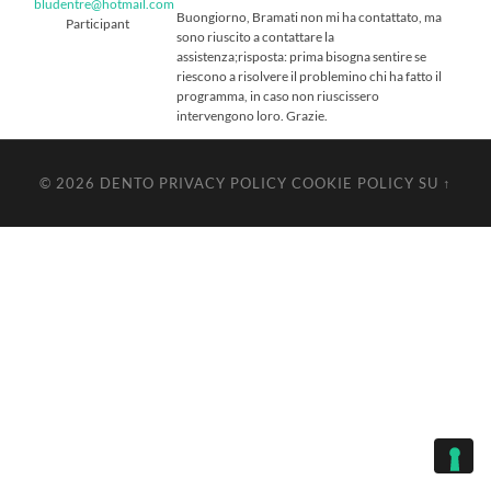
bludentre@hotmail.com
Buongiorno, Bramati non mi ha contattato, ma
Participant
sono riuscito a contattare la
assistenza;risposta: prima bisogna sentire se
riescono a risolvere il problemino chi ha fatto il
programma, in caso non riuscissero
intervengono loro. Grazie.
© 2026
DENTO
PRIVACY POLICY
COOKIE POLICY
SU ↑