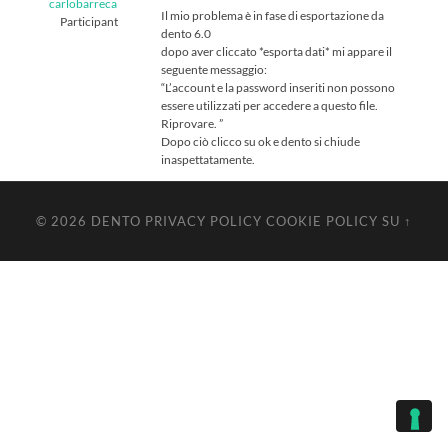
carlobarreca
Il mio problema è in fase di esportazione da
Participant
dento 6.0
dopo aver cliccato *esporta dati* mi appare il
seguente messaggio:
“L’account e la password inseriti non possono
essere utilizzati per accedere a questo file.
Riprovare. ”
Dopo ciò clicco su ok e dento si chiude
inaspettatamente.
© 2026
DENTO
PRIVACY POLICY
COOKIE POLICY
SU ↑