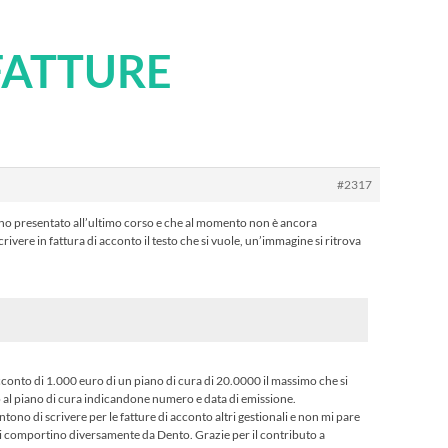
FATTURE
#2317
ho presentato all’ultimo corso e che al momento non è ancora
crivere in fattura di acconto il testo che si vuole, un’immagine si ritrova
cconto di 1.000 euro di un piano di cura di 20.0000 il massimo che si
to al piano di cura indicandone numero e data di emissione.
ono di scrivere per le fatture di acconto altri gestionali e non mi pare
i comportino diversamente da Dento. Grazie per il contributo a