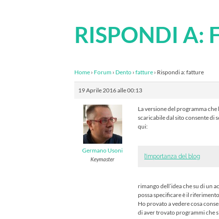
RISPONDI A: 
Home
›
Forum
›
Dento
›
fatture
›
Rispondi a: fatture
19 Aprile 2016 alle 00:13
La versione del programma che 
scaricabile dal sito consente di s
qui:
Germano Usoni
l’importanza del blog
Keymaster
rimango dell’idea che su di un a
possa specificare è il riferimen
Ho provato a vedere cosa consent
di aver trovato programmi che s