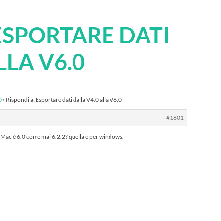
ESPORTARE DATI
LLA V6.0
0
›
Rispondi a: Esportare dati dalla V4.0 alla V6.0
#1801
r Mac è 6.0 come mai 6.2.2? quella è per windows.