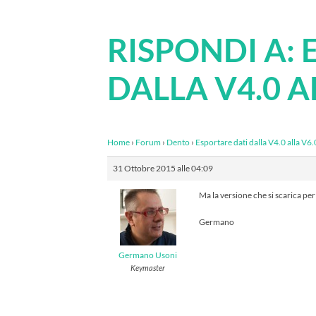
RISPONDI A: 
DALLA V4.0 A
Home
›
Forum
›
Dento
›
Esportare dati dalla V4.0 alla V6.
31 Ottobre 2015 alle 04:09
Ma la versione che si scarica pe
Germano
Germano Usoni
Keymaster