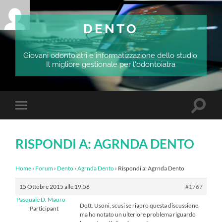
DENTO
Giovani odontoiatri e informatizzazione dello studio:
Il migliore gestionale per l'odontoiatra
Attiva/
Attiva/disattiva
il
il
campo
menu
di
sui
ricerca
RISPONDI A: AGRNDA DENTO
dispositivi
mobili
Home
›
Forum
›
Dento
›
Agrnda Dento
›
Rispondi a: Agrnda Dento
15 Ottobre 2015 alle 19:56
#1767
Pasquale D. Mauro
Dott. Usoni, scusi se riapro questa discussione,
Participant
ma ho notato un ulteriore problema riguardo