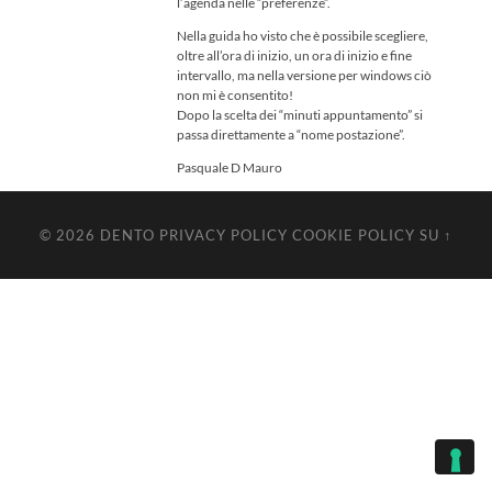
l’agenda nelle “preferenze”.
Nella guida ho visto che è possibile scegliere,
oltre all’ora di inizio, un ora di inizio e fine
intervallo, ma nella versione per windows ciò
non mi è consentito!
Dopo la scelta dei “minuti appuntamento” si
passa direttamente a “nome postazione”.
Pasquale D Mauro
© 2026
DENTO
PRIVACY POLICY
COOKIE POLICY
SU ↑