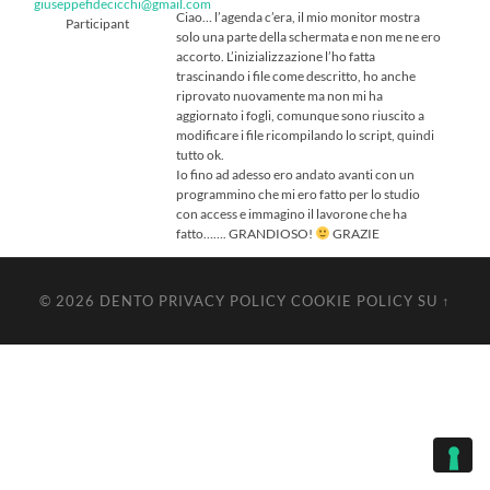
giuseppefidecicchi@gmail.com
Ciao… l’agenda c’era, il mio monitor mostra
Participant
solo una parte della schermata e non me ne ero
accorto. L’inizializzazione l’ho fatta
trascinando i file come descritto, ho anche
riprovato nuovamente ma non mi ha
aggiornato i fogli, comunque sono riuscito a
modificare i file ricompilando lo script, quindi
tutto ok.
Io fino ad adesso ero andato avanti con un
programmino che mi ero fatto per lo studio
con access e immagino il lavorone che ha
fatto……. GRANDIOSO!
GRAZIE
© 2026
DENTO
PRIVACY POLICY
COOKIE POLICY
SU ↑