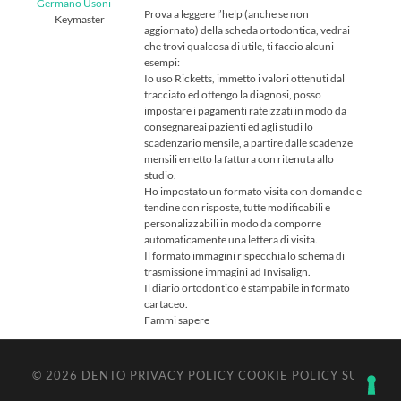
Germano Usoni
Prova a leggere l’help (anche se non
Keymaster
aggiornato) della scheda ortodontica, vedrai
che trovi qualcosa di utile, ti faccio alcuni
esempi:
Io uso Ricketts, immetto i valori ottenuti dal
tracciato ed ottengo la diagnosi, posso
impostare i pagamenti rateizzati in modo da
consegnareai pazienti ed agli studi lo
scadenzario mensile, a partire dalle scadenze
mensili emetto la fattura con ritenuta allo
studio.
Ho impostato un formato visita con domande e
tendine con risposte, tutte modificabili e
personalizzabili in modo da comporre
automaticamente una lettera di visita.
Il formato immagini rispecchia lo schema di
trasmissione immagini ad Invisalign.
Il diario ortodontico è stampabile in formato
cartaceo.
Fammi sapere
© 2026
DENTO
PRIVACY POLICY
COOKIE POLICY
SU ↑