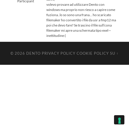
Participant
volevo provare ad utilizzare Dento con
windows ma proprio non riesco a capire come
fuziona..lo so sono una frana… ho scaricato
filemaker ho convertito i file da usr a fmp12 ma
poi che devo fare? Se trascino il file sull’cona
filemaker mi apre una schermata tipo exel—
inettitudine:(
© 2026
DENTO
PRIVACY POLICY
COOKIE POLICY
SU ↑