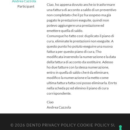
Andrea Cazzola
Ciao, ho appena dovuto anche io trasformare
Participant
una fattura di acconto a saldo di un preventivo
non completato che il pz ha sospeso ma già
pagato le prestazioni eseguite, quindi non
potevo aggiungere una prestazione ed
emettere quella di saldo.
Comunque ho fatto così: duplicato il piano di
cura, eliminate le prestazioni non eseguite. A
questo punto ho potuto eseguire una nuova
fattura per questo piano di cura, l’ho
modificata inserendo la numerazione e la data
della fattura di acconto da sostituire. Adesso
ho due fatture con la stessa numerazione,
entro in quella di saldo che è da eliminare,
modifico la numerazione e la metto come
ultima fattura fatta così posso eliminarla. Enrto
nella scheda pz ed elimino il piano di cura
corrispondente.
Ciao
Andrea Cazzola
© 2026
DENTO
PRIVACY POLICY
COOKIE POLICY
SU ↑